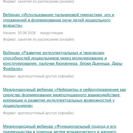
Формат: занятия по расписанию (онлайн)
Вебинар «Использование пальчиковой гимнастики, игр и
упражнений в формировании речи детей дошкольного
возраста»
Начало: 30.08.2026
предстоящее
Формат: занятия по расписанию (онлайн)
Вебинар «Развитие интеллектуальных и творческих
способностей дошкольников через моделирование и
конструирование: палочки Кюизенера, блоки Дьенеша, Дары
Фрёбеля»
Формат: круглосуточный доступ (офлайн)
Международный вебинар «Нейроигры и нейроупражнения как
средство формирования межполушарного взаимодействия,
коррекции и развития интеллектуальных возможностей у
дошкольников»
Формат: круглосуточный доступ (офлайн)
Международный вебинар «Функциональный подход и его
преимущества в помощи детям младенческого и раннего