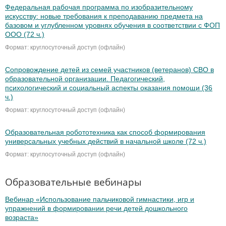
Федеральная рабочая программа по изобразительному
искусству: новые требования к преподаванию предмета на
базовом и углубленном уровнях обучения в соответствии с ФОП
ООО (72 ч.)
Формат: круглосуточный доступ (офлайн)
Сопровождение детей из семей участников (ветеранов) СВО в
образовательной организации. Педагогический,
психологический и социальный аспекты оказания помощи (36
ч.)
Формат: круглосуточный доступ (офлайн)
Образовательная робототехника как способ формирования
универсальных учебных действий в начальной школе (72 ч.)
Формат: круглосуточный доступ (офлайн)
Образовательные вебинары
Вебинар «Использование пальчиковой гимнастики, игр и
упражнений в формировании речи детей дошкольного
возраста»