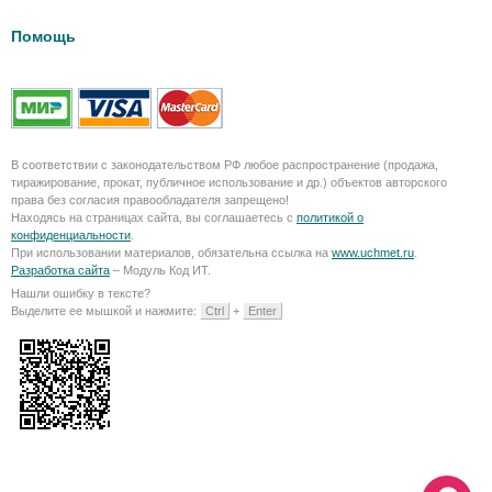
Помощь
В соответствии с законодательством РФ любое распространение (продажа,
тиражирование, прокат, публичное использование и др.) объектов авторского
права без согласия правообладателя запрещено!
Находясь на страницах сайта, вы соглашаетесь с
политикой о
конфиденциальности
.
При использовании материалов, обязательна ссылка на
www.uchmet.ru
.
Разработка сайта
– Модуль Код ИТ.
Нашли ошибку в тексте?
Выделите ее мышкой и нажмите:
Ctrl
+
Enter