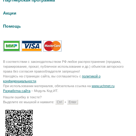
Партнерская программа
Акции
Помощь
В соответствии с законодательством РФ любое распространение (продажа,
тиражирование, прокат, публичное использование и др.) объектов авторского
права без согласия правообладателя запрещено!
Находясь на страницах сайта, вы соглашаетесь с
политикой о
конфиденциальности
.
При использовании материалов, обязательна ссылка на
www.uchmet.ru
.
Разработка сайта
– Модуль Код ИТ.
Нашли ошибку в тексте?
Выделите ее мышкой и нажмите:
Ctrl
+
Enter