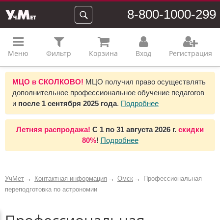
8-800-1000-299
Меню
Фильтр
Корзина
Вход
Регистрация
МЦО в СКОЛКОВО!
МЦО получил право осуществлять
дополнительное профессиональное обучение педагогов
и
после 1 сентября 2025 года
.
Подробнее
Летняя распродажа!
С 1 по 31 августа 2026 г.
скидки
80%
!
Подробнее
УчМет
Контактная информация
Омск
Профессиональная
переподготовка по астрономии