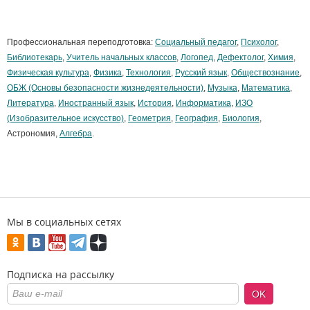
Профессиональная переподготовка:
Социальный педагог
,
Психолог
,
Библиотекарь
,
Учитель начальных классов
,
Логопед
,
Дефектолог
,
Химия
,
Физическая культура
,
Физика
,
Технология
,
Русский язык
,
Обществознание
,
ОБЖ (Основы безопасности жизнедеятельности)
,
Музыка
,
Математика
,
Литература
,
Иностранный язык
,
История
,
Информатика
,
ИЗО
(Изобразительное искусство)
,
Геометрия
,
География
,
Биология
,
Астрономия,
Алгебра
.
Мы в социальных сетях
Подписка на рассылку
OK