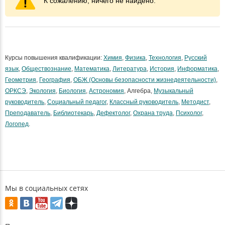
К сожалению, ничего не найдено.
Курсы повышения квалификации:
Химия
,
Физика
,
Технология
,
Русский
язык
,
Обществознание
,
Математика
,
Литература
,
История
,
Информатика
,
Геометрия
,
География
,
ОБЖ (Основы безопасности жизнедеятельности)
,
ОРКСЭ
,
Экология
,
Биология
,
Астрономия
, Алгебра,
Музыкальный
руководитель
,
Социальный педагог
,
Классный руководитель
,
Методист
,
Преподаватель
,
Библиотекарь
,
Дефектолог
,
Охрана труда
,
Психолог
,
Логопед
.
Мы в социальных сетях