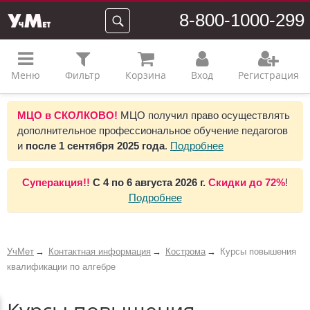
8-800-1000-299
Меню
Фильтр
Корзина
Вход
Регистрация
МЦО в СКОЛКОВО!
МЦО получил право осуществлять
дополнительное профессиональное обучение педагогов
и
после 1 сентября 2025 года
.
Подробнее
Суперакция!!
С
4 по 6 августа 2026 г.
Скидки до
72%
!
Подробнее
УчМет
Контактная информация
Кострома
Курсы повышения
квалификации по алгебре