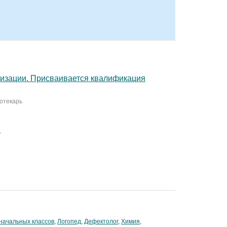
низации. Присваивается квалификация
иотекарь
.
начальных классов
,
Логопед
,
Дефектолог
,
Химия
,