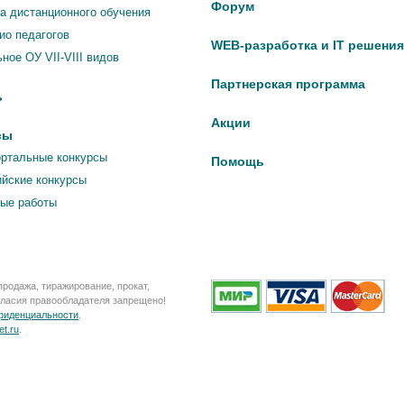
Форум
 дистанционного обучения
о педагогов
WEB-разработка и IT решения
ное ОУ VII-VIII видов
Партнерская программа
ь
Акции
сы
ртальные конкурсы
Помощь
йские конкурсы
ые работы
родажа, тиражирование, прокат,
огласия правообладателя запрещено!
нфиденциальности
.
t.ru
.