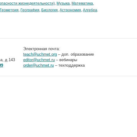
опасности жизнедеятельности)
,
Музыка
,
Математика
,
Геометрия
,
География
,
Биология
,
Астрономия
,
Алгебра
.
Электронная почта:
teach@uchmet.org
– доп. образование
а, д.143
editor@uchmet.ru
– вебинары
99
order@uchmet.ru
– техподдержка