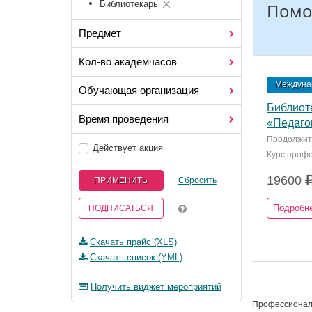
Библиотекарь
Помо
Предмет
Кол-во академчасов
Междунар
Обучающая организация
Библиот
Время проведения
«Педагог
Продолжите
Действует акция
Курс профе
19600
ПРИМЕНИТЬ
Сбросить
Подробн
ПОДПИСАТЬСЯ
Скачать прайс (XLS)
Скачать список (YML)
Получить виджет мероприятий
Профессионал