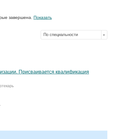
орые завершена.
Показать
По специальности
низации. Присваивается квалификация
иотекарь
.