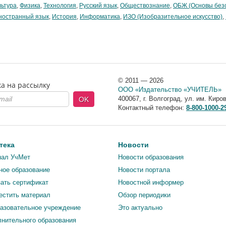
льтура
,
Физика
,
Технология
,
Русский язык
,
Обществознание
,
ОБЖ (Основы без
ностранный язык
,
История
,
Информатика
,
ИЗО (Изобразительное искусство)
,
© 2011 — 2026
а на рассылку
ООО «Издательство «УЧИТЕЛЬ»
400067
,
г. Волгоград
,
ул. им. Киров
OK
Контактный телефон:
8-800-1000-2
тека
Новости
нал УчМет
Новости образования
ное образование
Новости портала
зать сертификат
Новостной информер
естить материал
Обзор периодики
азовательное учреждение
Это актуально
нительного образования