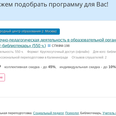
жем подобрать программу для Вас!
одный центр образования (г. Москва)
ечно-педагогическая деятельность в образовательной орга
-библиотекарь» (550 ч.)
СПКФМ-198
льность: 550 ч.
Формат: Круглосуточный доступ (офлайн)
Для кого: библ
ссиональной переподготовки в Калининграде
Отзывов слушателей: 2
коллективная скидка - до
45%
,
индивидуальная скидка - до
10%
ее
ьная переподготовка:
Социальный педагог
,
Психолог
, Библиотекарь,
Учитель 