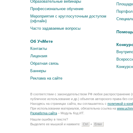
Образовательные вебинары
Площадка
Профессиональное обучение
Портфоли
Мероприятия c круглосуточным доступом
Специаль
(офлайн)
Часто задаваемые вопросы
Помощ
Об УчМете
Конкур
Контакты
Внутрипо
Лицензия
Всеросси
Обратная связь
Конкурсн
Баннеры
Реклама на сайте
В соответствии с законодательством РФ любое распространение (п
публичное использование и др.) объектов авторского права без с
Находясь на страницах сайта, вы соглашаетесь с
политикой о ко
При использовании материалов, обязательна ссылка на
www.uchme
Разработка сайта
– Модуль Код ИТ.
Нашли ошибку в тексте?
Выделите ее мышкой и нажмите:
Ctrl
+
Enter