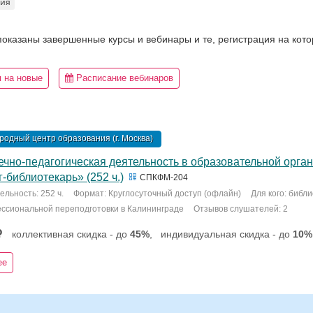
тия
 показаны завершенные курсы и вебинары и те, регистрация на кот
 на новые
Расписание вебинаров
одный центр образования (г. Москва)
ечно-педагогическая деятельность в образовательной орга
-библиотекарь» (252 ч.)
СПКФМ-204
льность: 252 ч.
Формат: Круглосуточный доступ (офлайн)
Для кого: библ
ссиональной переподготовки в Калининграде
Отзывов слушателей: 2
коллективная скидка - до
45%
,
индивидуальная скидка - до
10%
ее