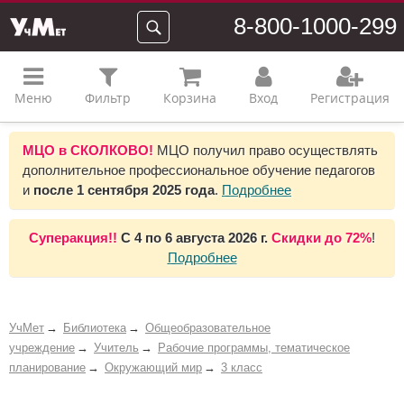
8-800-1000-299
Меню
Фильтр
Корзина
Вход
Регистрация
МЦО в СКОЛКОВО!
МЦО получил право осуществлять
дополнительное профессиональное обучение педагогов
и
после 1 сентября 2025 года
.
Подробнее
Суперакция!!
С
4 по 6 августа 2026 г.
Скидки до
72%
!
Подробнее
УчМет
Библиотека
Общеобразовательное
учреждение
Учитель
Рабочие программы, тематическое
планирование
Окружающий мир
3 класс