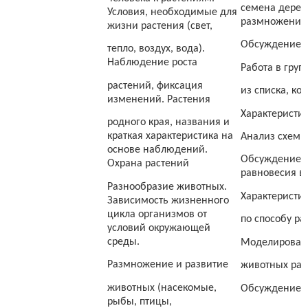
семена дерев
Условия, необходимые для
размножении 
жизни растения (свет,
Обсуждение м
тепло, воздух, вода).
Наблюдение роста
Работа в гру
растений, фиксация
из списка, к
изменений. Растения
Характеристик
родного края, названия и
краткая характеристика на
Анализ схем 
основе наблюдений.
Обсуждение р
Охрана растений
равновесия в
Разнообразие животных.
Характеристи
Зависимость жизненного
цикла организмов от
по способу р
условий окружающей
среды.
Моделирован
Размножение и развитие
животных раз
животных (насекомые,
Обсуждение м
рыбы, птицы,