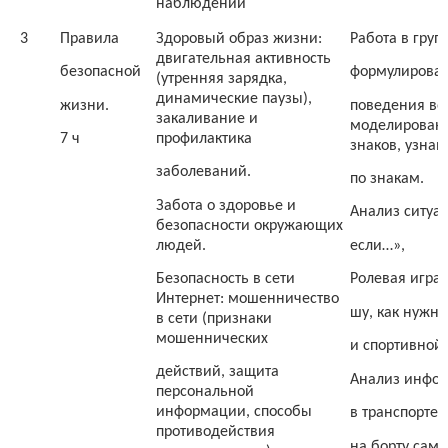
наблюдений
3
Правила
Здоровый образ жизни:
Работа в груп
двигательная активность
безопасной
формулирован
(утренняя зарядка,
динамические паузы),
жизни.
поведения во
закаливание и
моделировани
профилактика
7 ч
знаков, узна
заболеваний.
по знакам.
Забота о здоровье и
Анализ ситуац
безопасности окружающих
людей.
если…»,
Безопасность в сети
Ролевая игра
Интернет: мошенничество
шу, как нужно
в сети (признаки
мошеннических
и спортивной
действий, защита
Анализ инфор
персональной
информации, способы
в транспорте (
противодействия
на борту само