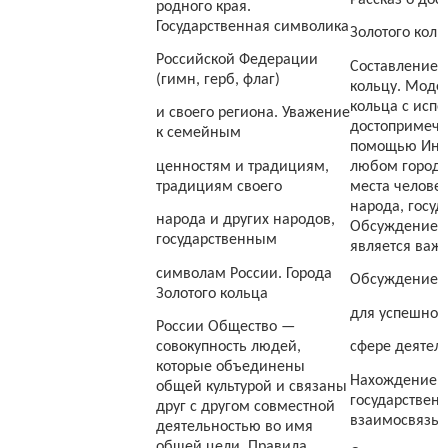
Рассказ о дос
родного края.
Государственная символика
Золотого коль
Российской Федерации
Составление в
(гимн, герб, флаг)
кольцу. Моде
кольца с исп
и своего региона. Уважение
достопримечат
к семейным
помощью Инте
ценностям и традициям,
любом городе
традициям своего
места человек
народа, госуд
народа и других народов,
Обсуждение в
государственным
является важ
символам России. Города
Обсуждение з
Золотого кольца
для успешног
России Общество —
совокупность людей,
сфере деятель
которые объединены
Нахождение с
общей культурой и связаны
государствен
друг с другом совместной
взаимосвязь.
деятельностью во имя
общей цели. Правила