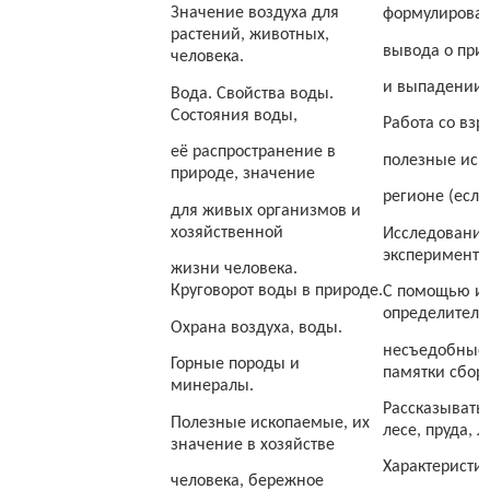
Значение воздуха для
формулирован
растений, животных,
вывода о при
человека.
и выпадении 
Вода. Свойства воды.
Состояния воды,
Работа со взр
её распространение в
полезные иск
природе, значение
регионе (если
для живых организмов и
хозяйственной
Исследование
эксперимента
жизни человека.
Круговорот воды в природе.
С помощью ил
определителя
Охрана воздуха, воды.
несъедобные 
Горные породы и
памятки сбора
минералы.
Рассказывать 
Полезные ископаемые, их
лесе, пруда, л
значение в хозяйстве
Характеристик
человека, бережное