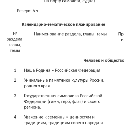
на борту самолёта, судна)
Резерв: 6 ч
Календарно-тематическое планирование
№
Наименование раздела, главы, темы
Про
раздела,
из
главы,
темы
Человек и общество (
1
Наша Родина – Российская Федерация
2
Уникальные памятники культуры России,
родного края
3
Государственная символика Российской
Федерации (гимн, герб, флаг) и своего
региона.
4
Уважение к семейным ценностям и
традициям, традициям своего народа и