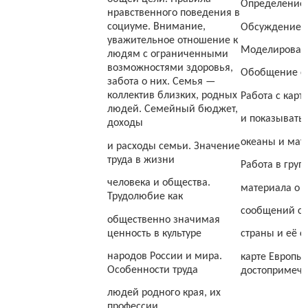
Определение 
нравственного поведения в
социуме. Внимание,
Обсуждение р
уважительное отношение к
Моделирован
людям с ограниченными
возможностями здоровья,
Обобщение сп
забота о них. Семья —
коллектив близких, родных
Работа с карт
людей. Семейный бюджет,
и показывать 
доходы
океаны и мат
и расходы семьи. Значение
труда в жизни
Работа в груп
человека и общества.
материала о с
Трудолюбие как
сообщений с 
общественно значимая
ценность в культуре
страны и её 
народов России и мира.
карте Европы
Особенности труда
достопримеча
людей родного края, их
профессии.