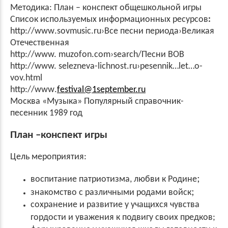
Методика: План – конспект общешкольной игры
Список используемых информационных ресурсов
:
http
://
www
.sovmusic.ru›Все песни периода›Великая
Отечественная
http://www. muzofon.com›search/
Песни
ВОВ
http://www. selezneva-lichnost.ru›pesennik…let…o-
vov.html
http
://
www
.
festival@1september.ru
Москва «Музыка» Популярный справочник-
песенник 1989 год
План –конспект игры
Цель мероприятия:
;
воспитание патриотизма, любви к Родине
;
знакомство с различными родами войск
сохранение и развитие у учащихся чувства
гордости и уважения к подвигу своих предков;