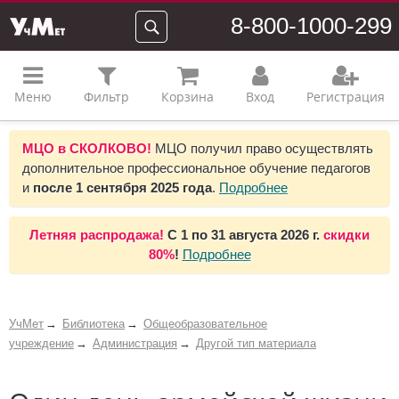
8-800-1000-299
Меню
Фильтр
Корзина
Вход
Регистрация
МЦО в СКОЛКОВО!
МЦО получил право осуществлять
дополнительное профессиональное обучение педагогов
и
после 1 сентября 2025 года
.
Подробнее
Летняя распродажа!
С 1 по 31 августа 2026 г.
скидки
80%
!
Подробнее
УчМет
Библиотека
Общеобразовательное
учреждение
Администрация
Другой тип материала